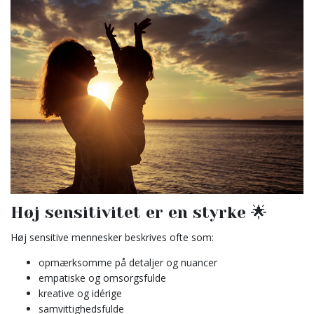
Høj sensitivitet er en styrke 🌟
Høj sensitive mennesker beskrives ofte som:
opmærksomme på detaljer og nuancer
empatiske og omsorgsfulde
kreative og idérige
samvittighedsfulde