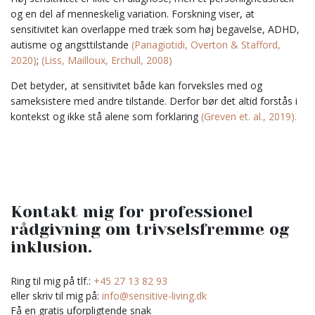
og en del af menneskelig variation. Forskning viser, at
sensitivitet kan overlappe med træk som høj begavelse, ADHD,
autisme og angsttilstande
(Panagiotidi, Overton & Stafford,
2020)
;
(Liss, Mailloux, Erchull, 2008)
Det betyder, at sensitivitet både kan forveksles med og
sameksistere med andre tilstande. Derfor bør det altid forstås i
kontekst og ikke stå alene som forklaring
(Greven et. al., 2019).
Kontakt mig for professionel
rådgivning om trivselsfremme og
inklusion.
Ring til mig på tlf.:
+45 27 13 82 93
eller skriv til mig på:
info@sensitive-living.dk
Få en gratis uforpligtende snak